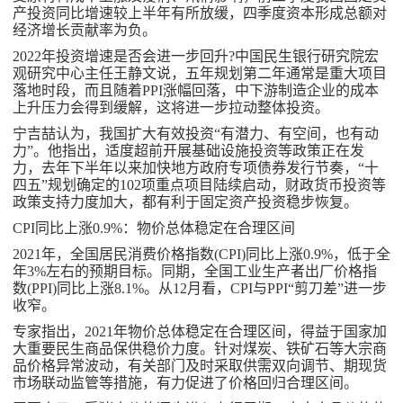
产投资同比增速较上半年有所放缓，四季度资本形成总额对
经济增长贡献率为负。
2022年投资增速是否会进一步回升?中国民生银行研究院宏
观研究中心主任王静文说，五年规划第二年通常是重大项目
落地时段，而且随着PPI涨幅回落，中下游制造企业的成本
上升压力会得到缓解，这将进一步拉动整体投资。
宁吉喆认为，我国扩大有效投资“有潜力、有空间，也有动
力”。他指出，适度超前开展基础设施投资等政策正在发
力，去年下半年以来加快地方政府专项债券发行节奏，“十
四五”规划确定的102项重点项目陆续启动，财政货币投资等
政策支持力度加大，都有利于固定资产投资稳步恢复。
CPI同比上涨0.9%：物价总体稳定在合理区间
2021年，全国居民消费价格指数(CPI)同比上涨0.9%，低于全
年3%左右的预期目标。同期，全国工业生产者出厂价格指
数(PPI)同比上涨8.1%。从12月看，CPI与PPI“剪刀差”进一步
收窄。
专家指出，2021年物价总体稳定在合理区间，得益于国家加
大重要民生商品保供稳价力度。针对煤炭、铁矿石等大宗商
品价格异常波动，有关部门及时采取供需双向调节、期现货
市场联动监管等措施，有力促进了价格回归合理区间。