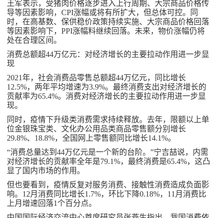
王军表示，受猪肉价格逐步进入上行周期、大宗商品价格传
导等因素影响，CPI涨幅或将有所扩大，但总体可控。同
时，在高基数、保供稳价政策持续实施、大宗商品价格回落
等因素影响下，PPI涨幅料继续回落。未来，物价涨幅仍将
处在合理区间。
消费总额超44万亿元：对经济增长的主要拉动作用进一步显
现
2021年，社会消费品零售总额超44万亿元，同比增长
12.5%，两年平均增速为3.9%。最终消费支出对经济增长的
贡献率为65.4%。消费对经济增长的主要拉动作用进一步显
现。
同时，疫情下升级类消费需求持续释放。去年，限额以上单
位金银珠宝类、文化办公用品类商品零售额分别增长
29.8%、18.8%，全国网上零售额同比增长14.1%。
“消费总量达到44万亿元是一个新的台阶。”宁吉喆说，内需
对经济增长的贡献率全年是79.1%，最终消费是65.4%，这凸
显了国内市场的作用。
但也要看到，疫情反复对服务消费、接触性消费造成负面影
响。12月消费同比增长1.7%，环比下降0.18%，11月消费比
上月增速回落1个百分点。
中国国际经济交流中心首席研究员张燕生指出，我国消费依