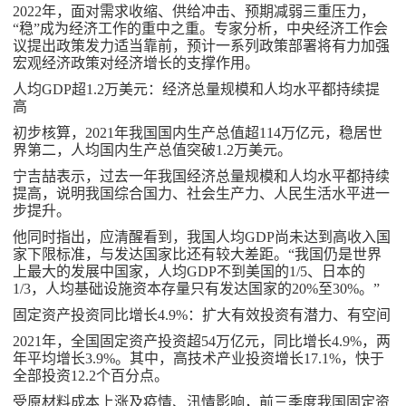
2022年，面对需求收缩、供给冲击、预期减弱三重压力，
“稳”成为经济工作的重中之重。专家分析，中央经济工作会
议提出政策发力适当靠前，预计一系列政策部署将有力加强
宏观经济政策对经济增长的支撑作用。
人均GDP超1.2万美元：经济总量规模和人均水平都持续提
高
初步核算，2021年我国国内生产总值超114万亿元，稳居世
界第二，人均国内生产总值突破1.2万美元。
宁吉喆表示，过去一年我国经济总量规模和人均水平都持续
提高，说明我国综合国力、社会生产力、人民生活水平进一
步提升。
他同时指出，应清醒看到，我国人均GDP尚未达到高收入国
家下限标准，与发达国家比还有较大差距。“我国仍是世界
上最大的发展中国家，人均GDP不到美国的1/5、日本的
1/3，人均基础设施资本存量只有发达国家的20%至30%。”
固定资产投资同比增长4.9%：扩大有效投资有潜力、有空间
2021年，全国固定资产投资超54万亿元，同比增长4.9%，两
年平均增长3.9%。其中，高技术产业投资增长17.1%，快于
全部投资12.2个百分点。
受原材料成本上涨及疫情、汛情影响，前三季度我国固定资