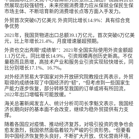
然展现出较强韧性，未来挖掘消费潜力应从保就业保民生保
市场主体、不断培育新的消费增长点等方面入手发力。
外贸首次突破6万亿美元 外资同比增长14.9%：具有综合竞
争优势
2021年，我国货物进出口总额39.1万亿元，首次突破6万亿美
元，比上年增长21.4%，月度增速屡超预期。
外资也交出亮眼“成绩单”：2021年全国实际使用外资金额超
1.1万亿元，同比增长14.9%，引资规模再创历史新高。不仅
量稳而且质增，高技术产业和服务业引资实现较快增长，同
比分别增长17.1%、16.7%。
对外经济贸易大学国家对外开放研究院教授庄芮表示，外贸
取得的成绩体现了中国经济的“韧”，“但考虑到一些国家生
产能力逐步恢复，部分转移至我国的订单或将有所回流，
2022年出口增幅有可能放缓。”
海关总署新闻发言人、统计分析司司长李魁文表示，我国经
济长期向好的基本面不会改变，继续为稳外贸提供有力支
撑。
随着各国应对疫情、推动经济复苏，对吸引投资的竞争也会
愈发激烈，我国依然面临着较为严峻的引资形势。“但要看
到中国经济恢复势头良好，不断扩大开放、优化营商环境，