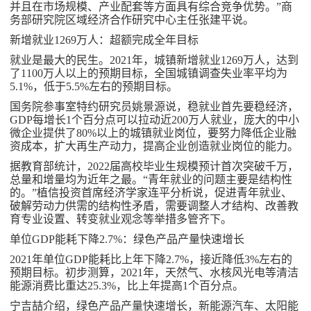
并且在市场规模、产业配套等方面具有综合竞争优势。”商
务部研究院区域经济合作研究中心主任张建平说。
新增就业1269万人：超额完成全年目标
就业是最大的民生。2021年，城镇新增就业1269万人，达到
了1100万人以上的预期目标，全国城镇调查失业率平均为
5.1%，低于5.5%左右的预期目标。
国务院参事室特约研究员姚景源说，稳就业首先要稳经济，
GDP每增长1个百分点可以拉动近200万人就业，庞大的中小
微企业提供了80%以上的城镇就业岗位，要努力降低企业融
资成本，扩大再生产动力，提高企业创造就业岗位的能力。
据教育部统计，2022届高校毕业生规模预计首次突破千万，
总量和增量均为近年之最。“青年就业的问题主要是结构性
的。”植信投资首席经济学家连平分析说，促进青年就业、
破解劳动力供需的结构性矛盾，需要调整人才结构、改善教
育专业设置、转变就业观念等举措多管齐下。
单位GDP能耗下降2.7%：绿色产品产量快速增长
2021年单位GDP能耗比上年下降2.7%，接近降低3%左右的
预期目标。初步测算，2021年，天然气、水核风光电等清洁
能源消费比重达25.3%，比上年提高1个百分点。
宁吉喆介绍，绿色产品产量快速增长，新能源汽车、太阳能