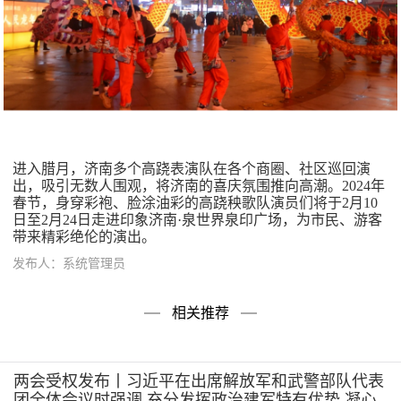
进入腊月，济南多个高跷表演队在各个商圈、社区巡回演
出，吸引无数人围观，将济南的喜庆氛围推向高潮。2024年
春节，身穿彩袍、脸涂油彩的高跷秧歌队演员们将于2月10
日至2月24日走进印象济南·泉世界泉印广场，为市民、游客
带来精彩绝伦的演出。
发布人：系统管理员
相关推荐
两会受权发布丨习近平在出席解放军和武警部队代表
团全体会议时强调 充分发挥政治建军特有优势 凝心