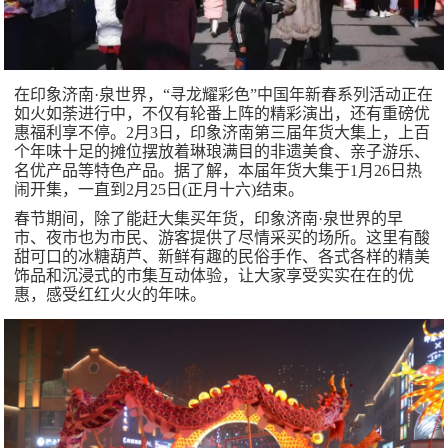
在印象济南·泉世界，“寻龙耀彩色”中国年新春系列活动正在
如火如荼进行中，不仅有轮番上阵的精彩演出，还有重磅优
惠福利享不停。2月3日，印象济南第三届年货大集上，上百
个年味十足的摊位摆放着琳琅满目的非遗美食、亲子游乐、
名优产品等特色产品。据了解，本届年货大集于1月26日热
闹开集，一直到2月25日(正月十六)结束。
春节期间，除了能赶大集买年货，印象济南·泉世界的早
市、夜市也为市民、游客提供了尽情采买的场所。这里有酸
甜可口的冰糖葫芦、新鲜有趣的民俗手作、各式各样的精美
饰品和沉浸式的市集互动体验，让大家享受实实在在的优
惠，感受红红火火的年味。