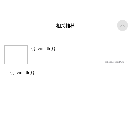
相关推荐
{{item.title}}
{{item.createDate}}
{{item.title}}