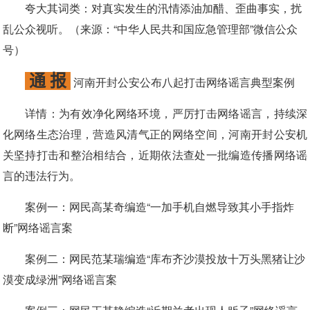
夸大其词类：
对真实发生的汛情添油加醋、歪曲事实，扰
乱公众视听。（来源：“中华人民共和国应急管理部”微信公众
号）
通 报
河南开封公安公布八起打击网络谣言典型案例
详情：
为有效净化网络环境，严厉打击网络谣言，持续深
化网络生态治理，营造风清气正的网络空间，河南开封公安机
关坚持打击和整治相结合，近期依法查处一批编造传播网络谣
言的违法行为。
案例一：
网民高某奇编造“一加手机自燃导致其小手指炸
断”网络谣言案
案例二：
网民范某瑞编造“库布齐沙漠投放十万头黑猪让沙
漠变成绿洲”网络谣言案