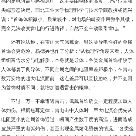
循的是电阻最小路径原理，这主要由物体的高度、所处位置和
尖端形态决定。西北工业大学物理科学与技术学院教授杨德兴
说：
“首饰体积微小、质量较小，对电场的畸变作用微乎其微，
完全无法改变雷电的行进路径，自然不会主动吸引雷电。”
还有说法称，在雷雨天气佩戴金、银这类导电性好的金属
首饰会更危险。杨德兴也作了分析：“从物理学角度来看，人体
组织富含水分与电解质，本身就是导体，各类金属首饰相较于
人体都属于良导体。不同金属之间的电阻率差距极小，在雷击
数万安培的超大电流面前，这点差异可以直接忽略，并不会因
为首饰材质不同，就增加遭遇雷击的概率。”
不过，万一不幸遭遇雷击，佩戴首饰确会一定程度加重人
体灼伤。
根据焦耳定律，雷电击中人体时，巨大电流会优先从
电阻更小的金属首饰通过，瞬间产生数千度的高温，进而造成
皮肤严重的电弧灼伤，甚至出现金属熔化烫伤的情况。“各类金