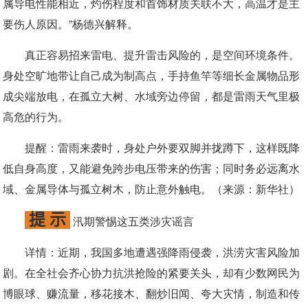
属导电性能相近，灼伤程度和首饰材质关联不大，高温才是主
要伤人原因。”杨德兴解释。
真正容易招来雷电、提升雷击风险的，是空间环境条件。
身处空旷地带让自己成为制高点，手持鱼竿等细长金属物品形
成尖端放电，在孤立大树、水域旁边停留，都是雷雨天气里极
高危的行为。
提醒：
雷雨来袭时，身处户外要双脚并拢蹲下，这样既降
低自身高度，又能避免跨步电压带来的伤害；同时务必远离水
域、金属导体与孤立树木，防止意外触电。（来源：新华社）
提 示
汛期警惕这五类涉灾谣言
详情：
近期，我国多地遭遇强降雨侵袭，洪涝灾害风险加
剧。在全社会齐心协力抗洪抢险的紧要关头，却有少数网民为
博眼球、赚流量，移花接木、翻炒旧闻、夸大灾情，制造和传