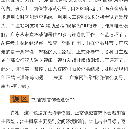
传言。事实上，为保障考试公平，自2024年起，广东在全省考
场启用实时智能巡查系统，利用人工智能技术分析考试异常行
为。而发帖网友
将“AI辅助巡考”误解为“AI批卷”，纯属概念误
解。
广东从未宣称或部署由AI参与评卷的工作。在监考环节，
AI巡考主要起到观察、预警、辅助作用，而在评卷环节，广东
走的是一条严谨、严格的人工路径。正式评卷中，各科目主观
题全部实行双人独立评阅，评分差超过阈值则增加三评环节。
此外，进行实时监控，由系统随机抽检评卷结果，及时发现和
纠正错评漏评等问题。（来源：“广东网络举报”微信公众号、
南方+客户端）
误 区
“打雷戴首饰会遭劈”？
真相：
这种说法并无科学依据。
正常佩戴首饰不会增加雷
击风险，雷击概率主要受到空间环境影响。
雷电击中目标，遵