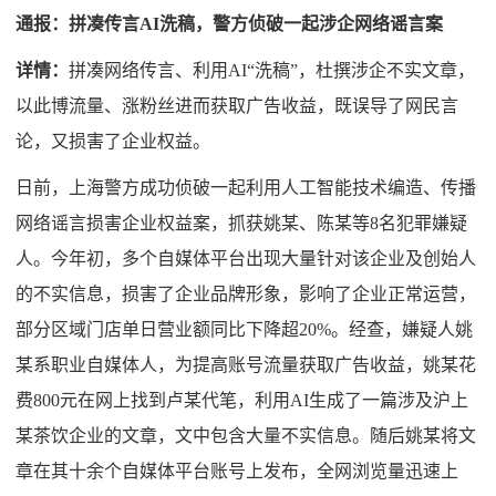
通报：拼凑传言AI洗稿，警方侦破一起涉企网络谣言案
详情：
拼凑网络传言、利用AI“洗稿”，杜撰涉企不实文章，
以此博流量、涨粉丝进而获取广告收益，既误导了网民言
论，又损害了企业权益。
日前，上海警方成功侦破一起利用人工智能技术编造、传播
网络谣言损害企业权益案，抓获姚某、陈某等8名犯罪嫌疑
人。今年初，多个自媒体平台出现大量针对该企业及创始人
的不实信息，损害了企业品牌形象，影响了企业正常运营，
部分区域门店单日营业额同比下降超20%。经查，嫌疑人姚
某系职业自媒体人，为提高账号流量获取广告收益，姚某花
费800元在网上找到卢某代笔，利用AI生成了一篇涉及沪上
某茶饮企业的文章，文中包含大量不实信息。随后姚某将文
章在其十余个自媒体平台账号上发布，全网浏览量迅速上