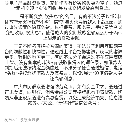
等电子产品融资租赁、充值卡等有价实物买卖为幌子，通过
“租机变现”“实物回收”等方式变相发放高利贷款。
二是不断变换“砍头息”的名目。有的不法分子以“即申
即放”“无需担保”“不查征信”等噱头诱导借款人下载App，通
过事先设置的隐藏条款，以担保费、服务费、手续费等名义
变相收取“砍头息”，使借款人的实际放款金额远远小于App
上显示的贷款金额。
三是不断拓展招揽客源的渠道。不法分子利用互联网平
台的隐蔽性和快捷性，通过线上平台招揽客源，获取的客源
更多，辐射的地区更广。有的不法分子会通过不在应用商店
上架、没有备案的非法App获取借贷人的通信录，如借款人
到期后无法按约定金额偿还，不法分子便会通过短信、电话
“轰炸”持续骚扰借款人及其亲友，以“软暴力”迫使借款人偿
还高额利息。
广大市民群众要增强防范意识，如有资金需求，要通过
正规渠道，向银行、消费金融公司等持牌机构申请贷款，切
勿从非正规渠道进行高息借贷，以免造成经济损失、信息泄
露等。(来源：“新华社”微信公众号 )
发布人：系统管理员