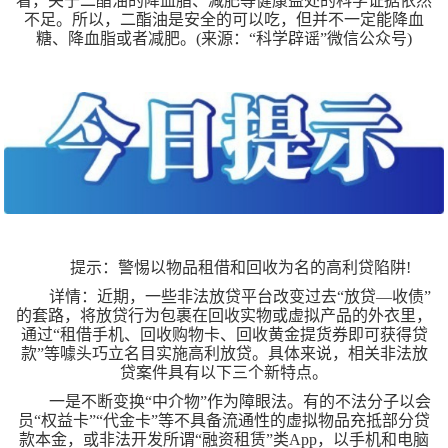
看，关于二酯油的降血脂、减肥等健康益处的科学证据依然
不足。所以，二酯油是安全的可以吃，但并不一定能降血
糖、降血脂或者减肥。(来源：“科学辟谣”微信公众号)
提示：警惕以物品租借和回收为名的高利贷陷阱!
详情：近期，一些非法放贷平台改变过去“放贷—收债”
的套路，将放贷行为包裹在回收实物或虚拟产品的外衣里，
通过“租借手机、回收购物卡、回收黄金提货券即可获得贷
款”等噱头巧立名目实施高利放贷。具体来说，相关非法放
贷案件具有以下三个新特点。
一是不断变换“中介物”作为障眼法。有的不法分子以会
员“权益卡”“代金卡”等不具备流通性的虚拟物品充抵部分贷
款本金，或非法开发所谓“融资租赁”类App，以手机和电脑