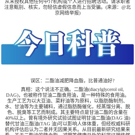
从未授权其他任何中介机构或个人进行招聘活动。请求职者
注意甄别、核实，勿轻信虚假信息而上当受骗。(来源：@北
京网络举报)
误区：二酯油减肥降血脂，比普通油好?
真相：这个说法不正确。二酯油(diacylglycerol oil,
DAG)，也被称作甘油二酯食用油，是一种特殊的食用油。
生产工艺为以大豆油、菜籽油等为原料，以脂肪酶制剂、
水、甘油等为主要辅料，通过脂肪酶催化，经蒸馏分离、脱
色、脱臭等工艺而制成。其主要特点是甘油二酯的含量在
40%以上。曾有境外研究试验试图证明甘油二酯油(DAG 油)
替代甘油三酯油(TAG 油)可以影响人体体重，但经权威科研
机构评估后认为二者并无因果关系。从目前最新研究结果来